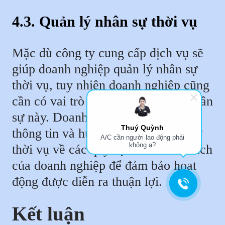
4.3. Quản lý nhân sự thời vụ
Mặc dù công ty cung cấp dịch vụ sẽ
giúp doanh nghiệp quản lý nhân sự
thời vụ, tuy nhiên doanh nghiệp cũng
cần có vai trò trong việc quản lý nhân
sự này. Doanh nghiệp cần cung cấp
Thuý Quỳnh
thông tin và hướng dẫn cho nhân sự
A/C cần người lao động phải
không ạ?
thời vụ về các quy định và chính sách
của doanh nghiệp để đảm bảo hoạt
động được diễn ra thuận lợi.
Kết luận