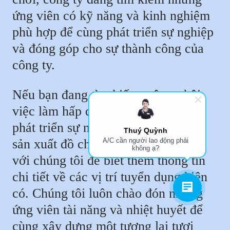
ứng viên có kỹ năng và kinh nghiệm
phù hợp để cùng phát triển sự nghiệp
và đóng góp cho sự thành công của
công ty.
Nếu bạn đang tìm kiếm một cơ hội
việc làm hấp dẫn và có tiềm năng
phát triển sự nghiệp tại một công ty
Thuý Quỳnh
A/C cần người lao động phải
sản xuất đồ chơi trẻ em, hãy liên hệ
không ạ?
với chúng tôi để biết thêm thông tin
chi tiết về các vị trí tuyển dụng hiện
có. Chúng tôi luôn chào đón những
ứng viên tài năng và nhiệt huyết để
cùng xây dựng một tương lai tươi